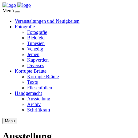
Menü
Veranstaltungen und Neuigkeiten
Fotografie
Fotografie
Bielefeld
Tunesien
Venedig
Jemen
Kapverden
Diverses
Korrupte Bräute
Korrupte Bräute
Texte
Fliesenfolien
Handgemacht
Ausstellung
Archiv
Schriftkram
Menu
Ausstellung